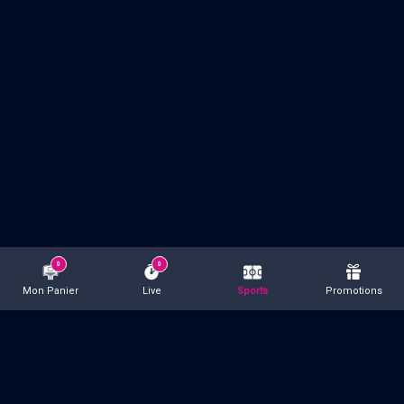
0
0
Mon Panier
Live
Sports
Promotions