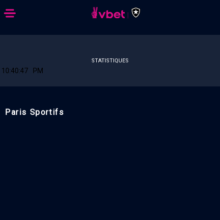
STATISTIQUES
10:40:48
PM
Paris Sportifs