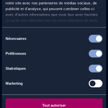
notre site avec nos partenaires de médias sociaux, de
publicité et d'analyse, qui peuvent combiner celles-ci
avec d'autres informations que vous leur avez fournies
ou qu'ils ont collectées lors de votre utilisation de leurs
services.
Sélection
Nécessaires
du
consentement
Préférences
Statistiques
Marketing
Tout autoriser