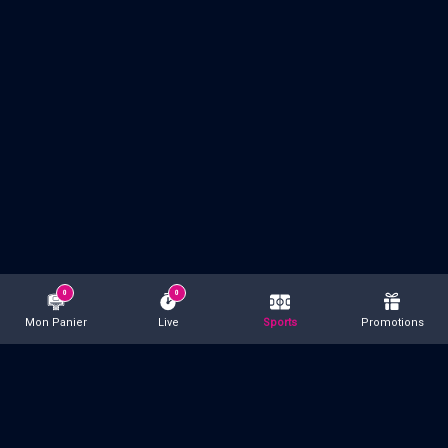
0
0
Mon Panier
Live
Sports
Promotions