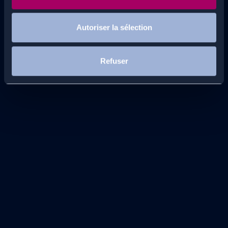
Autoriser la sélection
Refuser