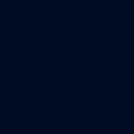
interdits aux mineurs.
Suivez-nous