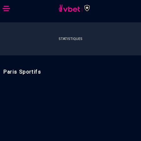
STATISTIQUES
Paris Sportifs