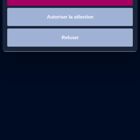
Autoriser la sélection
Refuser