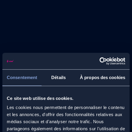
Consentement
Détails
À propos des cookies
Ce site web utilise des cookies.
Les cookies nous permettent de personnaliser le contenu
et les annonces, d'offrir des fonctionnalités relatives aux
médias sociaux et d'analyser notre trafic. Nous
partageons également des informations sur l'utilisation de