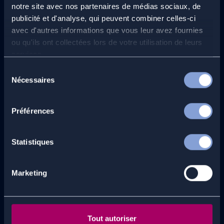
notre site avec nos partenaires de médias sociaux, de
publicité et d'analyse, qui peuvent combiner celles-ci
avec d'autres informations que vous leur avez fournies
ou qu'ils ont collectées lors de votre utilisation de leurs
services.
Sélection
Nécessaires
du
consentement
Préférences
Statistiques
Marketing
Tout autoriser