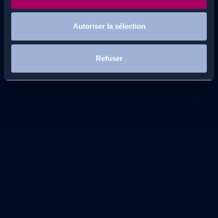
Autoriser la sélection
Refuser