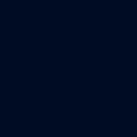
interdits aux mineurs.
Suivez-nous