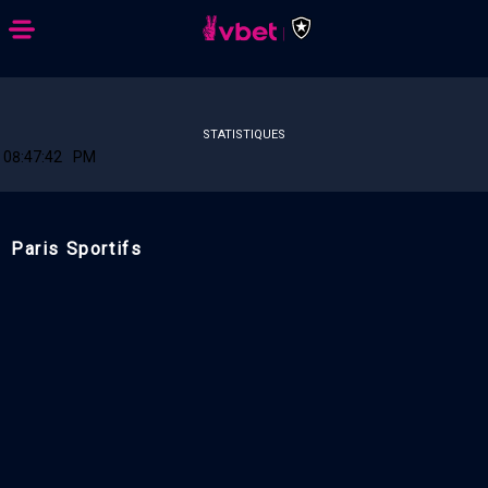
STATISTIQUES
08:47:42
PM
Paris Sportifs