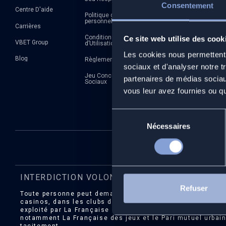
Consentement
Centre D'aide
Statistiq
Politique des données
personnelles et Cookies
Carrières
Calendrie
Conditions générales
Ce site web utilise des cook
VBET Group
d’Utilisation
Résultat
Les cookies nous permettent d
Blog
Règlement Paris Sportifs
Promotio
sociaux et d'analyser notre t
Jeu Concours Réseaux
partenaires de médias sociaux
Wimbled
Sociaux
2025
vous leur avez fournies ou qu'
Sélection
Nécessaires
du
consentement
INTERDICTION VOLONTAIRE DE JEUX
Refuser
Toute personne peut demander à être interdite de jeux. Ce
casinos, dans les clubs de jeux, sur les sites de jeux et 
exploité par La Française des jeux ainsi que sur les born
notamment La Française des jeux et le Pari mutuel urbain.
tacitement.