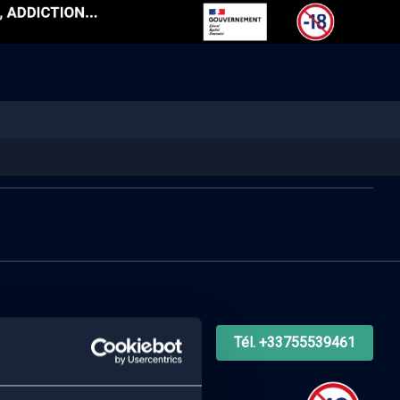
Tél. +33755539461