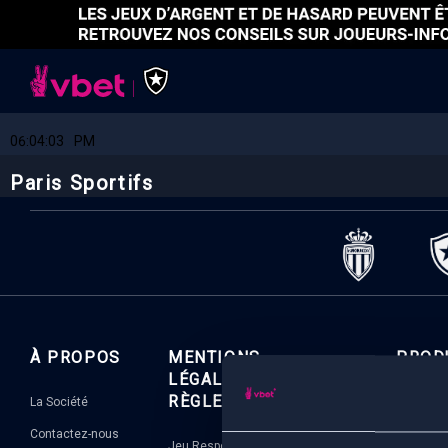
06:04:03
PM
Paris Sportifs
À PROPOS
MENTIONS
PROD
LÉGALES ET
RÈGLEMENTS
La Société
Paris Spor
Ligne
Contactez-nous
Paris en 
Jeu Responsable