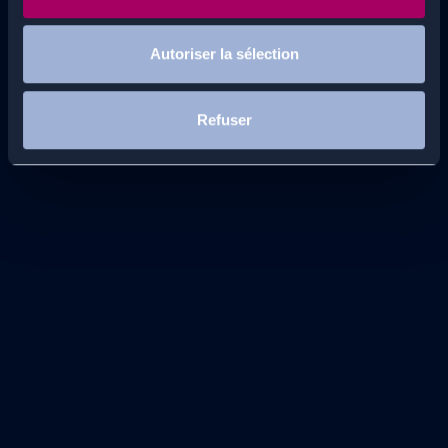
Autoriser la sélection
Refuser