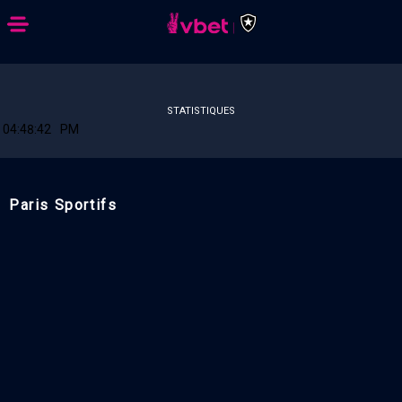
STATISTIQUES
04:48:43
PM
Paris Sportifs