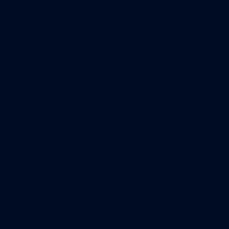
interdits aux mineurs.
Suivez-nous