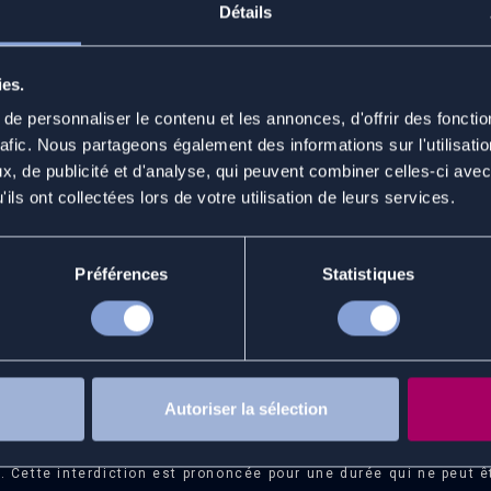
Parier sur le Tennis
Détails
ues
Parier sur le Rugby
Parier sur le Basketball
r
ies.
Parier Ligue 1
s
e personnaliser le contenu et les annonces, d'offrir des fonctio
ns
rafic. Nous partageons également des informations sur l'utilisati
, de publicité et d'analyse, qui peuvent combiner celles-ci avec
on
ils ont collectées lors de votre utilisation de leurs services.
Préférences
Statistiques
Autoriser la sélection
tte demande est formée auprès de l'Autorité nationale des jeux
de paris en ligne exploités par les opérateurs de jeux agréés en 
es de jeux accessibles avec un compte joueur exploitées par les 
 Cette interdiction est prononcée pour une durée qui ne peut êtr