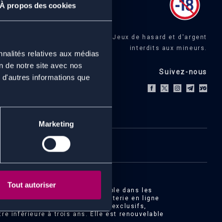
À propos des cookies
Jeux de hasard et d'argent
interdits aux mineurs.
nnalités relatives aux médias
on de notre site avec nos
Suivez-nous
 d'autres informations que
Marketing
Tout autoriser
. Cette interdiction est applicable dans les
France, sur le site de jeux de loterie en ligne
opérateurs titulaires de droits exclusifs,
e inférieure à trois ans. Elle est renouvelable