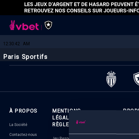
12:30:42
AM
Paris Sportifs
À PROPOS
MENTIONS
PROD
LÉGALES ET
RÈGLEMENTS
La Société
Paris Spor
Ligne
Contactez-nous
Paris en 
Jeu Responsable