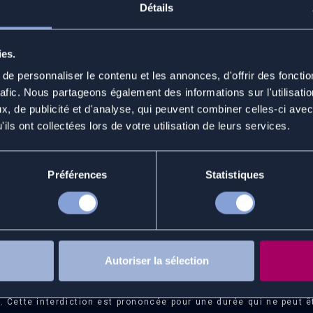
Parier sur le Tennis
Détails
ues
Parier sur le Rugby
Parier sur le Basketball
r
ies.
Parier Ligue 1
s
e personnaliser le contenu et les annonces, d'offrir des fonctio
ns
rafic. Nous partageons également des informations sur l'utilisati
, de publicité et d'analyse, qui peuvent combiner celles-ci avec
on
ils ont collectées lors de votre utilisation de leurs services.
Préférences
Statistiques
Autoriser la sélection
tte demande est formée auprès de l'Autorité nationale des jeux
de paris en ligne exploités par les opérateurs de jeux agréés en 
es de jeux accessibles avec un compte joueur exploitées par les 
 Cette interdiction est prononcée pour une durée qui ne peut êtr