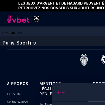
01:58:40
AM
Paris Sportifs
À PROPOS
MENTIONS
PROD
LÉGALES ET
RÈGLEMENTS
La Société
Paris Spor
Ligne
Contactez-nous
Paris en 
Jeu Responsable