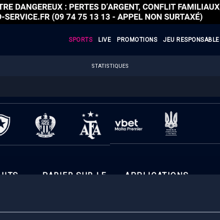
SPORTS
LIVE
PROMOTIONS
JEU RESPONSABLE
STATISTIQUES
UITS
PARIER SUR LE
APPLICATIONS
SPORT
tif en
Appli Mobile
Parier sur le Football
Direct