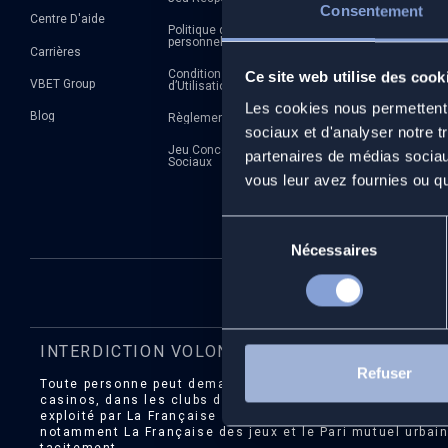
Consentement
Centre D'aide
Statistiq
Politique des données
personnelles et Cookies
Carrières
Calendrie
Conditions générales
Ce site web utilise des cook
VBET Group
d’Utilisation
Résultat
Les cookies nous permettent d
Blog
Règlement Paris Sportifs
Promotio
sociaux et d'analyser notre t
Jeu Concours Réseaux
partenaires de médias sociaux
Wimbled
Sociaux
2025
vous leur avez fournies ou qu'
Sélection
Nécessaires
du
consentement
INTERDICTION VOLONTAIRE DE JEUX
Refuser
Toute personne peut demander à être interdite de jeux. Ce
casinos, dans les clubs de jeux, sur les sites de jeux et 
exploité par La Française des jeux ainsi que sur les born
notamment La Française des jeux et le Pari mutuel urbain.
tacitement.