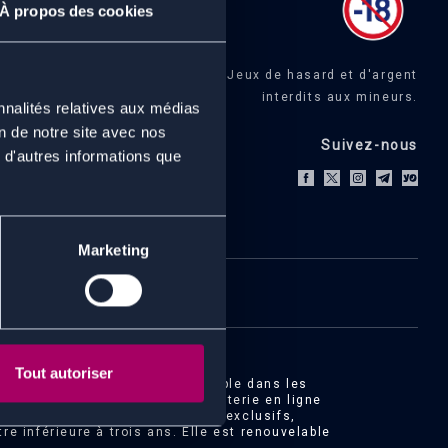
À propos des cookies
Jeux de hasard et d'argent
interdits aux mineurs.
nnalités relatives aux médias
on de notre site avec nos
Suivez-nous
 d'autres informations que
Marketing
Tout autoriser
. Cette interdiction est applicable dans les
France, sur le site de jeux de loterie en ligne
opérateurs titulaires de droits exclusifs,
e inférieure à trois ans. Elle est renouvelable