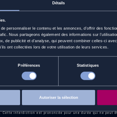
Parier sur le Tennis
Détails
ues
Parier sur le Rugby
Parier sur le Basketball
r
ies.
Parier Ligue 1
s
e personnaliser le contenu et les annonces, d'offrir des fonctio
ns
rafic. Nous partageons également des informations sur l'utilisati
, de publicité et d'analyse, qui peuvent combiner celles-ci avec
on
ils ont collectées lors de votre utilisation de leurs services.
Préférences
Statistiques
Autoriser la sélection
tte demande est formée auprès de l'Autorité nationale des jeux
de paris en ligne exploités par les opérateurs de jeux agréés en 
es de jeux accessibles avec un compte joueur exploitées par les 
 Cette interdiction est prononcée pour une durée qui ne peut êtr