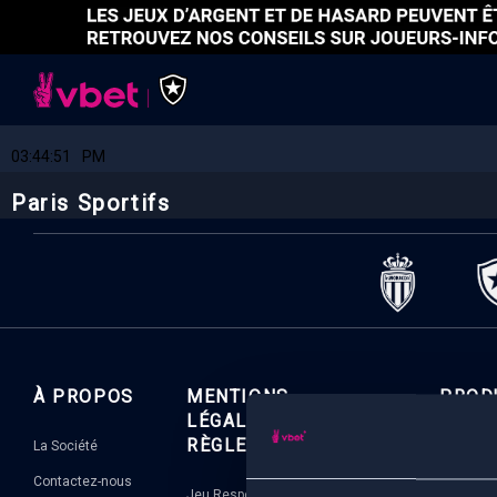
03:44:51
PM
Paris Sportifs
À PROPOS
MENTIONS
PROD
LÉGALES ET
RÈGLEMENTS
La Société
Paris Spor
Ligne
Contactez-nous
Paris en 
Jeu Responsable