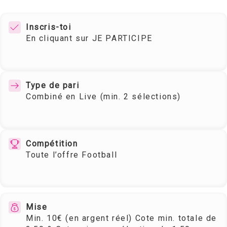
Inscris-toi
En cliquant sur JE PARTICIPE
Type de pari
Combiné en Live (min. 2 sélections)
Compétition
Toute l’offre Football
Mise
Min. 10€ (en argent réel) Cote min. totale de