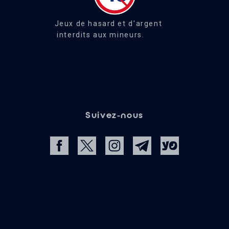
Jeux de hasard et d'argent
interdits aux mineurs.
Suivez-nous