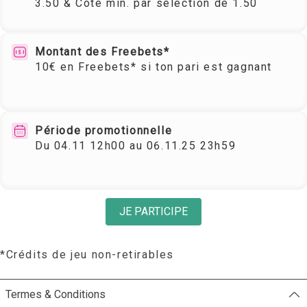
3.50 & Cote min. par sélection de 1.50
Montant des Freebets*
10€ en Freebets* si ton pari est gagnant
Période promotionnelle
Du 04.11 12h00 au 06.11.25 23h59
JE PARTICIPE
*Crédits de jeu non-retirables
Termes & Conditions