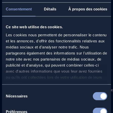
Consentement
Détails
À propos des cookies
Ce site web utilise des cookies.
Les cookies nous permettent de personnaliser le contenu
et les annonces, d'offrir des fonctionnalités relatives aux
médias sociaux et d'analyser notre trafic. Nous
partageons également des informations sur l'utilisation de
notre site avec nos partenaires de médias sociaux, de
À PROPOS
MENTIONS LÉGALES ET
publicité et d'analyse, qui peuvent combiner celles-ci
RÈGLEMENTS
avec d'autres informations que vous leur avez fournies
ou qu'ils ont collectées lors de votre utilisation de leurs
La Société
services.
Jeu Responsable
Contactez-nous
Politique des données personnelles et
Sélection
Centre D'aide
Cookies
Nécessaires
du
Carrières
Conditions générales d’Utilisation
consentement
VBET Group
Règlement Paris Sportifs
Blog
Préférences
Jeu Concours Réseaux Sociaux