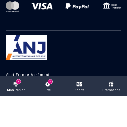
Vbet France Agrément
n° 0057 PS-2022-07-07
0
0
Mon Panier
Live
Sports
Promotions