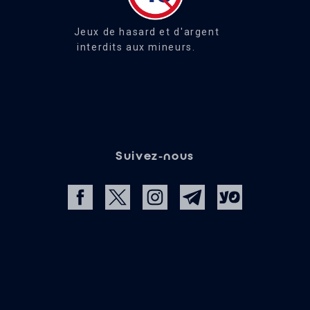
Jeux de hasard et d'argent
interdits aux mineurs.
Suivez-nous