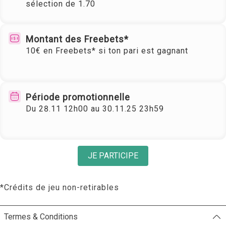
sélection de 1.70
Montant des Freebets*
10€ en Freebets* si ton pari est gagnant
Période promotionnelle
Du 28.11 12h00 au 30.11.25 23h59
JE PARTICIPE
*Crédits de jeu non-retirables
Termes & Conditions