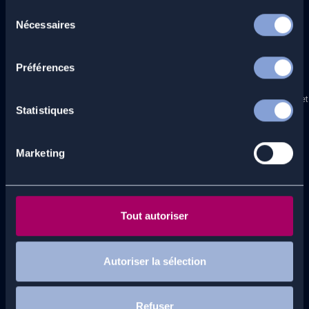
Sélection
À PROPOS
MENTIONS LÉGALES ET
Nécessaires
du
RÈGLEMENTS
consentement
Préférences
La Société
Jeu Responsable
Contactez-nous
Politique des données personnelles et
Centre D'aide
Cookies
Statistiques
Carrières
Conditions générales d’Utilisation
VBET Group
Règlement Paris Sportifs
Blog
Marketing
Jeu Concours Réseaux Sociaux
PRODUITS
PARIER SUR LE
Tout autoriser
SPORT
Paris Sportif en Ligne
Autoriser la sélection
Paris en Direct
Parier sur le Football
Statistiques
Parier sur le Tennis
Calendrier
Parier sur le Rugby
Refuser