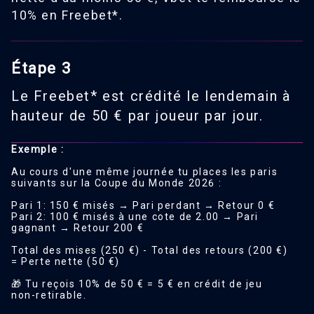
10% en Freebet*.
Étape 3
Le Freebet* est crédité le lendemain à
hauteur de 50 € par joueur par jour.
Exemple :
Au cours d'une même journée tu places les paris
suivants sur la Coupe du Monde 2026 :
Pari 1: 150 € misés → Pari perdant → Retour 0 €
Pari 2: 100 € misés à une cote de 2.00 → Pari
gagnant → Retour 200 €
Total des mises (250 €) - Total des retours (200 €)
= Perte nette (50 €)
🎁 Tu reçois 10% de 50 € = 5 € en crédit de jeu
non-retirable.