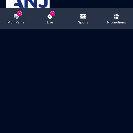
0
0
Mon Panier
Live
Sports
Promotions
Vbet France Agrément
n° 0057 PS-2022-07-07