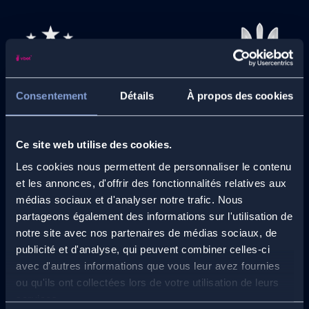
Consentement
Détails
À propos des cookies
Ce site web utilise des cookies.
Les cookies nous permettent de personnaliser le contenu
et les annonces, d'offrir des fonctionnalités relatives aux
médias sociaux et d'analyser notre trafic. Nous
partageons également des informations sur l'utilisation de
notre site avec nos partenaires de médias sociaux, de
publicité et d'analyse, qui peuvent combiner celles-ci
avec d'autres informations que vous leur avez fournies
ou qu'ils ont collectées lors de votre utilisation de leurs
services.