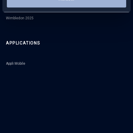
Résultats
Parier sur le Basketball
Promotions
Wimbledon 2025
APPLICATIONS
Appli Mobile