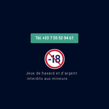
Tél. +33 7 55 53 94 61
Jeux de hasard et d'argent
interdits aux mineurs.