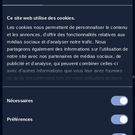
Ce site web utilise des cookies.
Les cookies nous permettent de personnaliser le contenu
et les annonces, d'offrir des fonctionnalités relatives aux
médias sociaux et d'analyser notre trafic. Nous
À PROPOS
MENTIONS LÉGALES ET
partageons également des informations sur l'utilisation de
RÈGLEMENTS
notre site avec nos partenaires de médias sociaux, de
La Société
publicité et d'analyse, qui peuvent combiner celles-ci
Jeu Responsable
Contactez-nous
avec d'autres informations que vous leur avez fournies
Politique des données personnelles et
ou qu'ils ont collectées lors de votre utilisation de leurs
Centre D'aide
Cookies
services.
Carrières
Conditions générales d’Utilisation
VBET Group
Sélection
Règlement Paris Sportifs
Blog
Nécessaires
du
Jeu Concours Réseaux Sociaux
consentement
Préférences
PRODUITS
PARIER SUR LE
SPORT