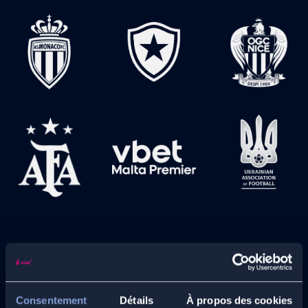
Consentement
Détails
À propos des cookies