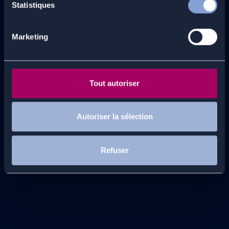
Statistiques
Paris Sportif en Ligne
Paris en Direct
Parier sur le Football
Statistiques
Marketing
Parier sur le Tennis
Calendrier
Parier sur le Rugby
Résultats
Parier sur le Basketball
Promotions
Tout autoriser
Wimbledon 2025
Autoriser la sélection
APPLICATIONS
Refuser
Appli Mobile