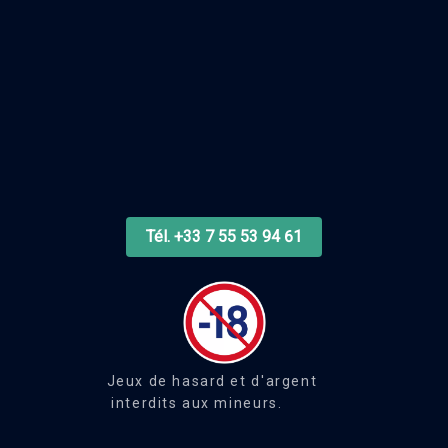
Tél. +33 7 55 53 94 61
Jeux de hasard et d'argent
interdits aux mineurs.