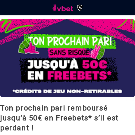
Ton prochain pari remboursé
jusqu’à 50€ en Freebets* s’il est
perdant !