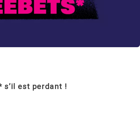
s’il est perdant !