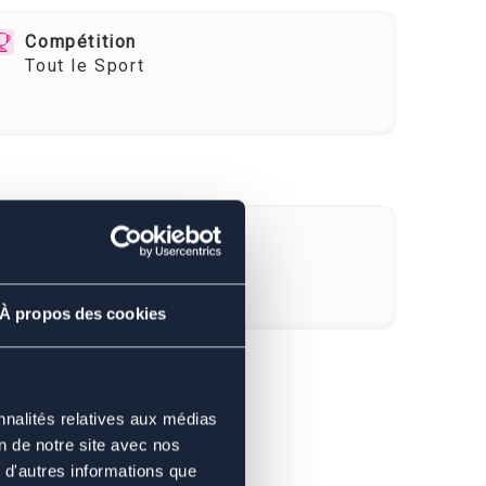
Compétition
Tout le Sport
Période promotionnelle
Du 14.06 au 21.06.25
À propos des cookies
nnalités relatives aux médias
on de notre site avec nos
 d'autres informations que