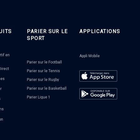
UITS
PARIER SUR LE
APPLICATIONS
SPORT
tif en
Appli Mobile
Parier sur le Football
Direct
Parier sur le Tennis
ues
Parier sur le Rugby
Parier sur le Basketball
r
Parier Ligue 1
s
ns
on