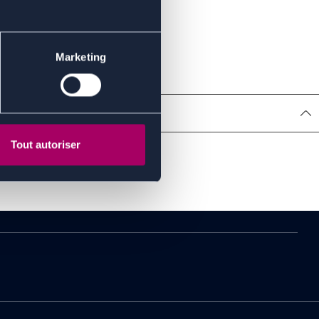
Marketing
Tout autoriser