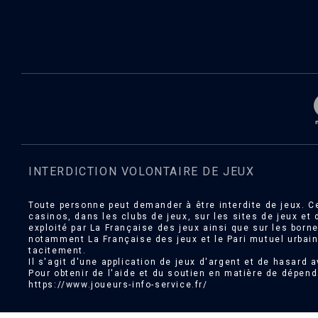
INTERDICTION VOLONTAIRE DE JEUX
Toute personne peut demander à être interdite de jeux. Ce
casinos, dans les clubs de jeux, sur les sites de jeux et 
exploité par La Française des jeux ainsi que sur les born
notamment La Française des jeux et le Pari mutuel urbain.
tacitement.
Il s'agit d'une application de jeux d'argent et de hasard
Pour obtenir de l'aide et du soutien en matière de dépen
https://www.joueurs-info-service.fr/