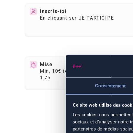
Inscris-toi
En cliquant sur JE PARTICIPE
Mise
Min. 10€ (en argent réel) Cote min.
1.75
Consentement
Ce site web utilise des cook
Les cookies nous permettent d
sociaux et d'analyser notre t
partenaires de médias sociaux