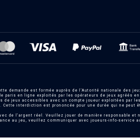
tte demande est formée auprès de l'Autorité nationale des jeux
de paris en ligne exploités par les opérateurs de jeux agréés en 
es de jeux accessibles avec un compte joueur exploitées par les 
 Cette interdiction est prononcée pour une durée qui ne peut êtr
 avec de l'argent réel. Veuillez jouer de manière responsable e
dance au jeu, veuillez communiquer avec joueurs-info-service au